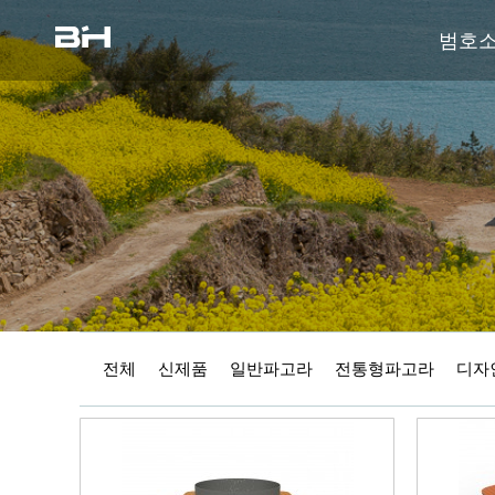
범호
전체
신제품
일반파고라
전통형파고라
디자