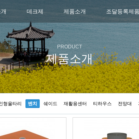
소개
데크제
제품소개
조달등록제
PRODUCT
제품소개
인형울타리
벤치
쉐이드
재활용센터
티하우스
전망대