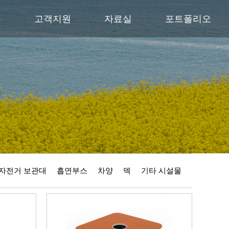
품
고객지원
자료실
포트폴리오
자전거 보관대
흡연부스
차양
덱
기타 시설물