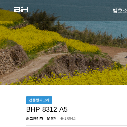
범호
전통형파고라
BHP-8312-A5
최고관리자
0건
1,694회