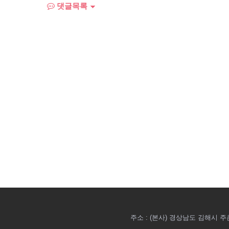
댓글목록
주소 : (본사) 경상남도 김해시 주촌면