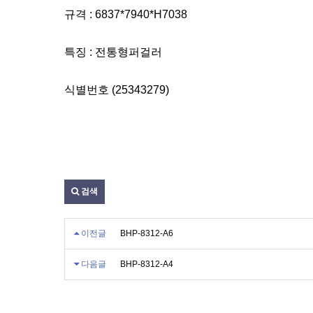
규격 : 6837*7940*H7038
특징 : 전통형퍼걸러
식별번호 (25343279)
검색
이전글
BHP-8312-A6
다음글
BHP-8312-A4