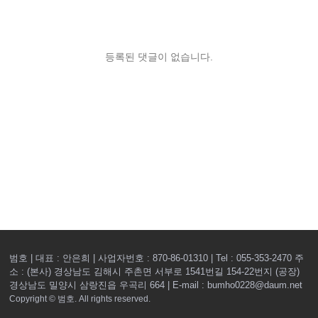
등록된 댓글이 없습니다.
범호 | 대표 : 안은희 | 사업자번호 : 870-86-01310 | Tel : 055-353-2470
주
소 : (본사) 경상남도 김해시 주촌면 서부로 1541번길 154-22번지 (공장)
경상남도 밀양시 삼랑진읍 우곡리 664 | E-mail : bumho0228@daum.net
Copyright © 범호. All rights reserved.