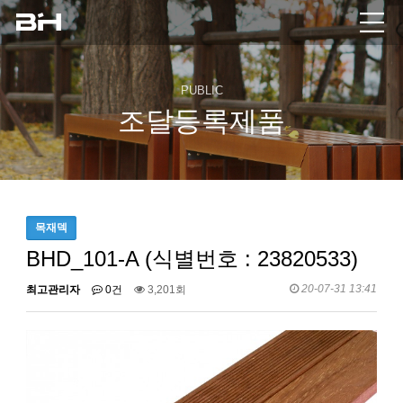
PUBLIC
조달등록제품
목재덱
BHD_101-A (식별번호 : 23820533)
20-07-31 13:41
최고관리자
0건
3,201회