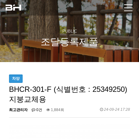
PUBLIC
조달등록제품
차양
BHCR-301-F (식별번호 : 25349250)
지붕교체용
24-09-24 17:28
최고관리자
0건
1,884회