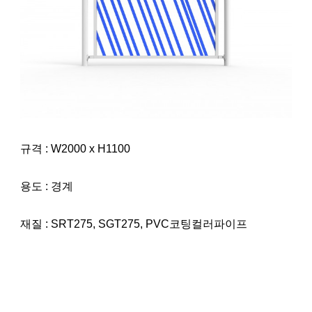
규격 : W2000 x H1100
용도 : 경계
재질 : SRT275, SGT275, PVC코팅컬러파이프