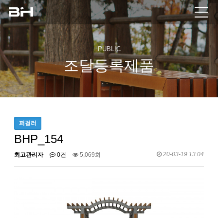
PUBLIC
조달등록제품
퍼걸러
BHP_154
20-03-19 13:04
최고관리자
0건
5,069회