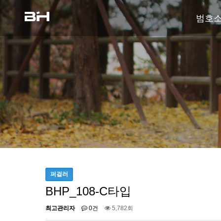
범호
퍼걸러
BHP_108-C타입
최고관리자
0건
5,782회