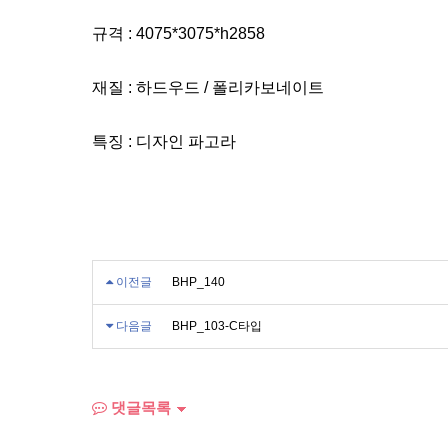
규격 : 4075*3075*h2858
재질 : 하드우드 / 폴리카보네이트
특징 : 디자인 파고라
이전글
BHP_140
다음글
BHP_103-C타입
댓글목록