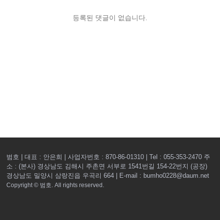
등록된 댓글이 없습니다.
범호 | 대표 : 안은희 | 사업자번호 : 870-86-01310 | Tel : 055-353-2470
주
소 : (본사) 경상남도 김해시 주촌면 서부로 1541번길 154-22번지 (공장)
경상남도 밀양시 삼랑진읍 우곡리 664 | E-mail : bumho0228@daum.net
Copyright © 범호. All rights reserved.