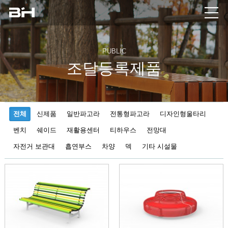
PUBLIC
조달등록제품
전체
신제품
일반파고라
전통형파고라
디자인형울타리
벤치
쉐이드
재활용센터
티하우스
전망대
자전거 보관대
흡연부스
차양
덱
기타 시설물