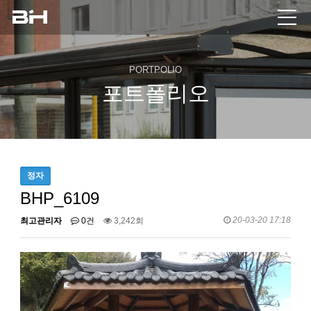
PORTPOLIO
포트폴리오
정자
BHP_6109
20-03-20 17:18
최고관리자
0건
3,242회