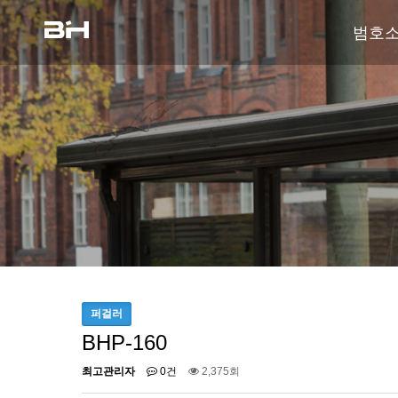
범호
퍼걸러
BHP-160
최고관리자
0건
2,375회