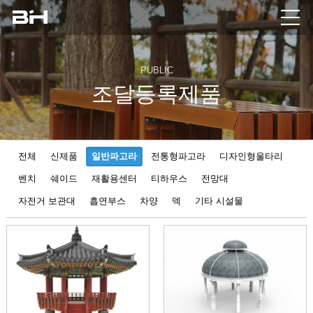
PUBLIC
조달등록제품
전체
신제품
일반파고라
전통형파고라
디자인형울타리
벤치
쉐이드
재활용센터
티하우스
전망대
자전거 보관대
흡연부스
차양
덱
기타 시설물